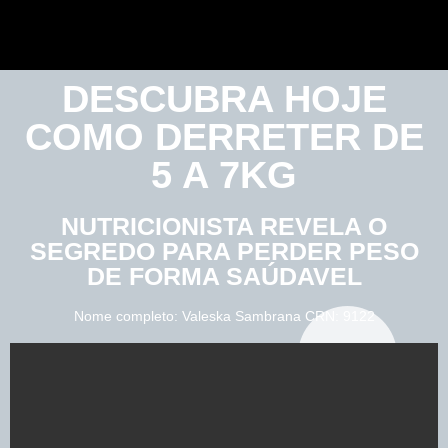
DESCUBRA HOJE
COMO
DERRETER DE
5 A 7KG
NUTRICIONISTA REVELA O
SEGREDO PARA PERDER PESO
DE FORMA SAÚDAVEL
Nome completo: Valeska Sambrana CRN: 9122